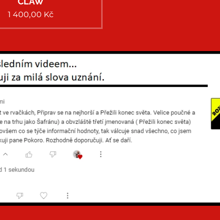
CLAW
1 400,00
Kč