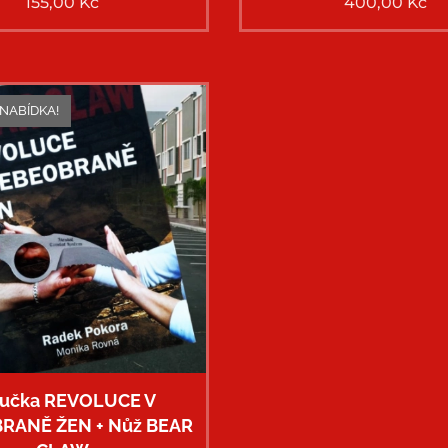
155,00
Kč
400,00
Kč
NABÍDKA!
ručka REVOLUCE V
RANĚ ŽEN + Nůž BEAR