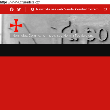
https://www.crusaders.cz/
Navštivte náš web:
Vandal Combat System
Non nobis, Domine, non nobis, sed Nomini Tuo da gloriam!