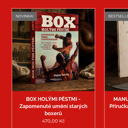
NOVINKA!
BESTSELL
BOX HOLÝMI PĚSTMI -
MANU
Zapomenuté umění starých
Příručk
boxerů
470,00
Kč