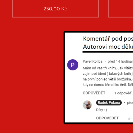
250,00
Kč