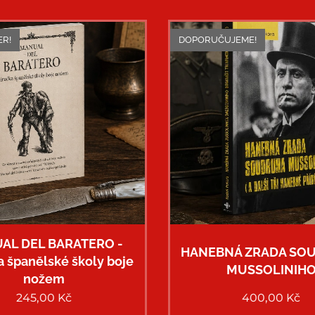
ER!
DOPORUČUJEME!
AL DEL BARATERO -
HANEBNÁ ZRADA SO
a španělské školy boje
MUSSOLINIH
nožem
245,00
Kč
400,00
Kč