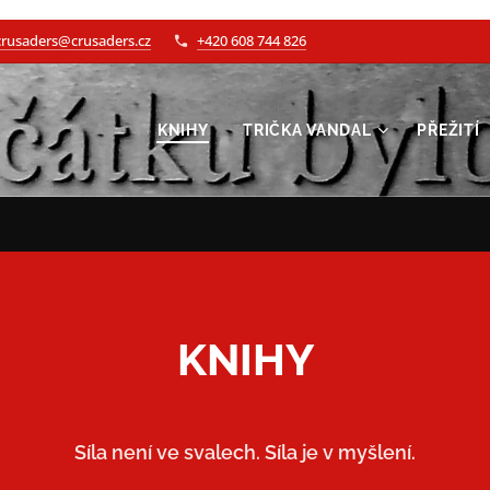
crusaders@crusaders.cz
+420 608 744 826
KNIHY
TRIČKA VANDAL
PŘEŽITÍ
KNIHY
Síla není ve svalech. Síla je v myšlení.