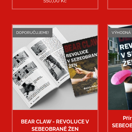
550,00
Kč
DOPORUČUJEME!
VÝHODNÁ 
Pří
BEAR CLAW - REVOLUCE V
SEBEOB
SEBEOBRANĚ ŽEN