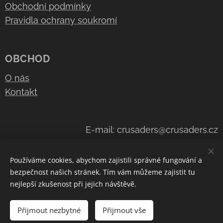
Obchodní podmínky
Pravidla ochrany soukromí
OBCHOD
O nás
Kontakt
E-mail: crusaders@crusaders.cz
Telefon: +420 608 744 826
Používáme cookies, abychom zajistili správné fungování a
bezpečnost našich stránek. Tím vám můžeme zajistit tu
nejlepší zkušenost při jejich návštěvě.
Navštivte náš kanál na
YouTube
Cookies
Přijmout nezbytné
Přijmout vše
Měna