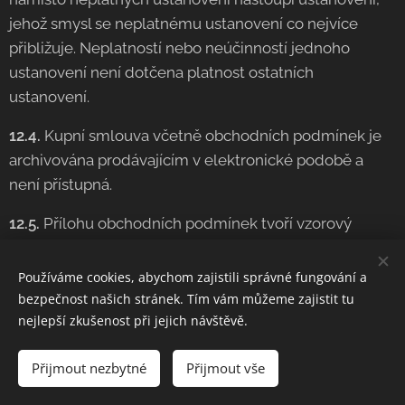
jehož smysl se neplatnému ustanovení co nejvíce
přibližuje. Neplatností nebo neúčinností jednoho
ustanovení není dotčena platnost ostatních
ustanovení.
12.4.
Kupní smlouva včetně obchodních podmínek je
archivována prodávajícím v elektronické podobě a
není přístupná.
12.5.
Přílohu obchodních podmínek tvoří vzorový
formulář pro odstoupení od kupní smlouvy.
Používáme cookies, abychom zajistili správné fungování a
12.6.
Kontaktní údaje prodávajícího: adresa pro
bezpečnost našich stránek. Tím vám můžeme zajistit tu
Mřenkova 640/72, 664 91 Ivančice
doručování -
,
nejlepší zkušenost při jejich návštěvě.
608744826
e-mail - info@crusaders.cz, telefon -
.
Přijmout nezbytné
Přijmout vše