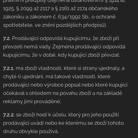
právními předpisy (zejména ustanoveními § 1914 až
1925, § 2099 až 2117 a § 2161 až 2174 občanského
zákoníku a zákonem č. 634/1992 Sb., o ochraně
spotřebitele, ve znění pozdějších předpisů).
7.2.
Prodávající odpovídá kupujícímu, že zboží při
převzetí nemá vady. Zejména prodávající odpovídá
kupujícímu, že v době, kdy kupující zboží převzal:
7.2.1.
má zboží vlastnosti, které si strany ujednaly, a
chybí-li ujednání, má takové vlastnosti, které
prodávající nebo výrobce popsal nebo které kupující
očekával s ohledem na povahu zboží a na základě
reklamy jimi prováděné,
7.2.2.
se zboží hodí k účelu, který pro jeho použití
prodávající uvádí nebo ke kterému se zboží tohoto
druhu obvykle používá,