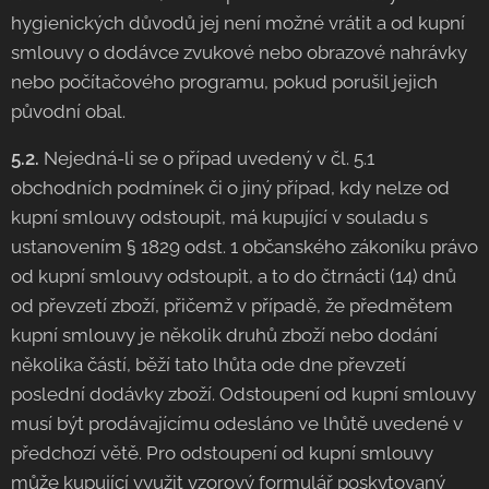
hygienických důvodů jej není možné vrátit a od kupní
smlouvy o dodávce zvukové nebo obrazové nahrávky
nebo počítačového programu, pokud porušil jejich
původní obal.
5.2.
Nejedná-li se o případ uvedený v čl. 5.1
obchodních podmínek či o jiný případ, kdy nelze od
kupní smlouvy odstoupit, má kupující v souladu s
ustanovením § 1829 odst. 1 občanského zákoníku právo
od kupní smlouvy odstoupit, a to do čtrnácti (14) dnů
od převzetí zboží, přičemž v případě, že předmětem
kupní smlouvy je několik druhů zboží nebo dodání
několika částí, běží tato lhůta ode dne převzetí
poslední dodávky zboží. Odstoupení od kupní smlouvy
musí být prodávajícímu odesláno ve lhůtě uvedené v
předchozí větě. Pro odstoupení od kupní smlouvy
může kupující využit vzorový formulář poskytovaný