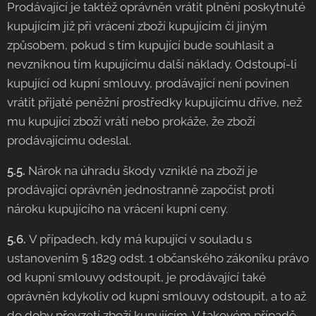
Prodávající je taktéž oprávněn vrátit plnění poskytnuté
kupujícím již při vrácení zboží kupujícím či jiným
způsobem, pokud s tím kupující bude souhlasit a
nevzniknou tím kupujícímu další náklady. Odstoupí-li
kupující od kupní smlouvy, prodávající není povinen
vrátit přijaté peněžní prostředky kupujícímu dříve, než
mu kupující zboží vrátí nebo prokáže, že zboží
prodávajícímu odeslal.
5.5.
Nárok na úhradu škody vzniklé na zboží je
prodávající oprávněn jednostranně započíst proti
nároku kupujícího na vrácení kupní ceny.
5.6.
V případech, kdy má kupující v souladu s
ustanovením § 1829 odst. 1 občanského zákoníku právo
od kupní smlouvy odstoupit, je prodávající také
oprávněn kdykoliv od kupní smlouvy odstoupit, a to až
do doby převzetí zboží kupujícím. V takovém případě