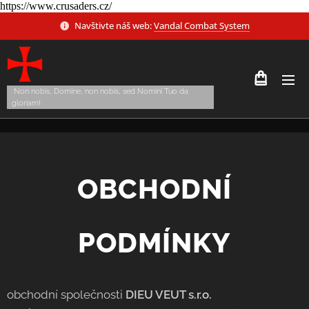
https://www.crusaders.cz/
Navštivte náš web:
Vandal Combat System
Non nobis, Domine, non nobis, sed Nomini Tuo da
gloriam!
OBCHODNÍ
PODMÍNKY
obchodní společnosti
DIEU VEUT s.r.o.