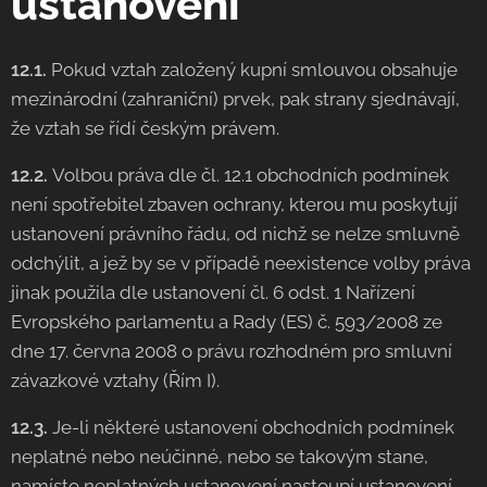
ustanovení
12.1.
Pokud vztah založený kupní smlouvou obsahuje
mezinárodní (zahraniční) prvek, pak strany sjednávají,
že vztah se řídí českým právem.
12.2.
Volbou práva dle čl. 12.1 obchodních podmínek
není spotřebitel zbaven ochrany, kterou mu poskytují
ustanovení právního řádu, od nichž se nelze smluvně
odchýlit, a jež by se v případě neexistence volby práva
jinak použila dle ustanovení čl. 6 odst. 1 Nařízení
Evropského parlamentu a Rady (ES) č. 593/2008 ze
dne 17. června 2008 o právu rozhodném pro smluvní
závazkové vztahy (Řím I).
12.3.
Je-li některé ustanovení obchodních podmínek
neplatné nebo neúčinné, nebo se takovým stane,
namísto neplatných ustanovení nastoupí ustanovení,