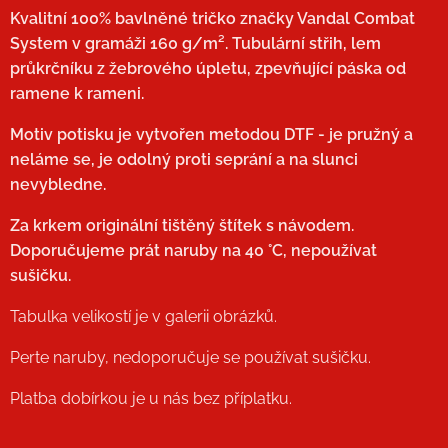
Kvalitní 100% bavlněné tričko značky Vandal Combat
System v gramáži
160 g/
m²
. T
ubulární střih,
lem
průkrčníku z žebrového úpletu,
zpevňující páska od
ramene k rameni.
Motiv potisku je vytvořen metodou DTF - je pružný a
neláme se, je odolný proti seprání a na slunci
nevybledne.
Za krkem originální tištěný štítek s návodem.
Doporučujeme prát naruby na
40 °C, nepoužívat
sušičku.
Tabulka velikostí je v galerii obrázků.
Perte naruby, nedoporučuje se používat sušičku.
Platba dobírkou je u nás bez příplatku.