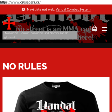
https://www.crusaders.cz/
Navštivte náš web:
Vandal Combat System
Non nobis, Domine, non nobis, sed Nomini Tuo da
gloriam!
NO RULES