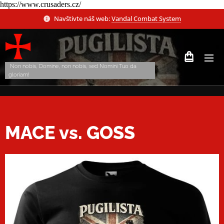
https://www.crusaders.cz/
Navštivte náš web:
Vandal Combat System
Non nobis, Domine, non nobis, sed Nomini Tuo da
gloriam!
MACE vs. GOSS