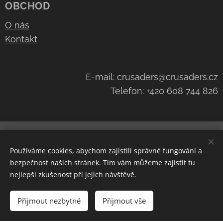
OBCHOD
O nás
Kontakt
E-mail: crusaders@crusaders.cz
Telefon: +420 608 744 826
Navštivte náš kanál na
YouTube
Cookies
Používáme cookies, abychom zajistili správné fungování a
Měna
bezpečnost našich stránek. Tím vám můžeme zajistit tu
CZK Kč
EUR €
nejlepší zkušenost při jejich návštěvě.
Do košíku
Přijmout nezbytné
Přijmout vše