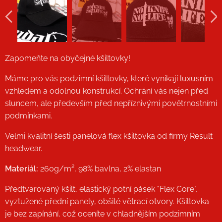
Zapomeňte na obyčejné kšiltovky!
Máme pro vás podzimní kšiltovky, které vynikají luxusním
vzhledem a odolnou konstrukcí. Ochrání vás nejen před
sluncem, ale především před nepříznivými povětrnostními
podmínkami.
Velmi kvalitní šesti panelová flex kšiltovka od firmy Result
headwear.
Materiál:
260g/m², 98% bavlna, 2% elastan
Předtvarovaný kšilt, elastický potní pásek "Flex Core",
vyztužené přední panely, obšité větrací otvory. Kšiltovka
je bez zapínání, což oceníte v chladnějším podzimním