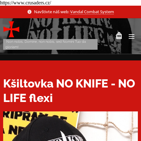
https://www.crusaders.cz/
Navštivte náš web:
Vandal Combat System
Non nobis, Domine, non nobis, sed Nomini Tuo da
gloriam!
Kšiltovka NO KNIFE - NO
LIFE flexi