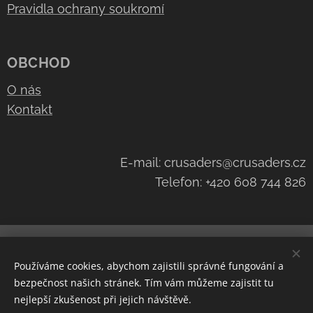
Pravidla ochrany soukromí
OBCHOD
O nás
Kontakt
E-mail: crusaders@crusaders.cz
Telefon: +420 608 744 826
Navštivte náš kanál na
YouTube
Cookies
Používáme cookies, abychom zajistili správné fungování a
Měna
bezpečnost našich stránek. Tím vám můžeme zajistit tu
CZK Kč
EUR €
nejlepší zkušenost při jejich návštěvě.