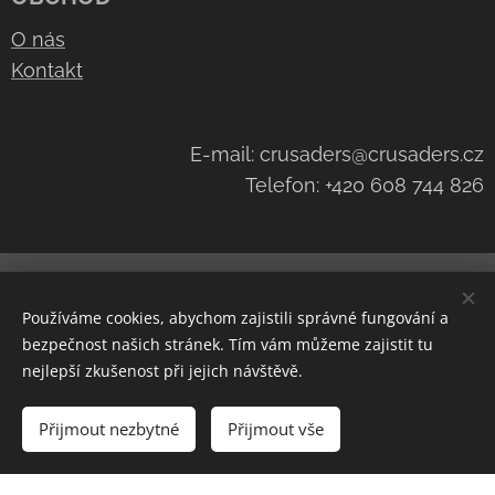
O nás
Kontakt
E-mail: crusaders@crusaders.cz
Telefon: +420 608 744 826
Navštivte náš kanál na
YouTube
Cookies
Používáme cookies, abychom zajistili správné fungování a
Měna
bezpečnost našich stránek. Tím vám můžeme zajistit tu
CZK Kč
EUR €
nejlepší zkušenost při jejich návštěvě.
Do košíku
Přijmout nezbytné
Přijmout vše