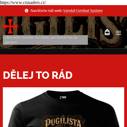
https://www.crusaders.cz/
Navštivte náš web:
Vandal Combat System
Non nobis, Domine, non nobis, sed Nomini Tuo da
gloriam!
DĚLEJ TO RÁD